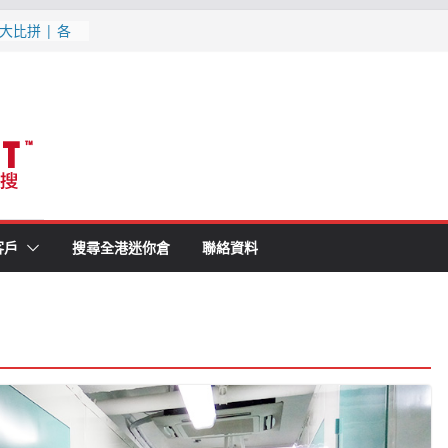
大比拼 | 各
1分鐘就知最
消防條例既迷你
(附最新優惠,
月更新
最新優惠, 交
更新
客戶
搜尋全港迷你倉
聯絡資料