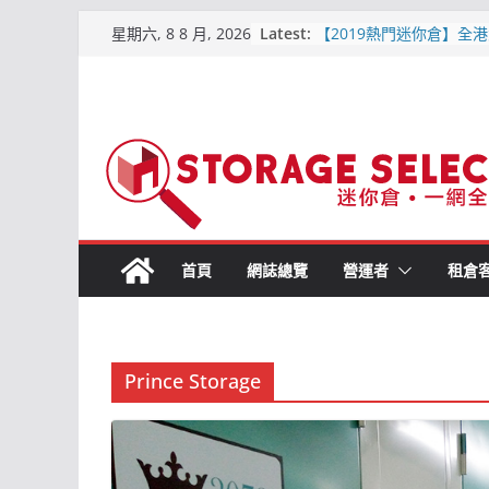
Skip
Latest:
【2019熱門迷你倉】全港
星期六, 8 8 月, 2026
to
區位置比較
【屯門迷你倉．點揀好?】
content
平迷你倉
原儲存迷你倉 – 屯門合
倉
儲存易迷你倉 – 詳細介紹
交通, 價格資訊)2019-6
城市迷你倉 – 詳細介紹(附
通, 價格資訊) 2019-6月
首頁
網誌總覽
營運者
租倉
Prince Storage