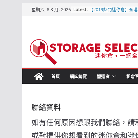
Skip
Latest:
【2019熱門迷你倉】全港
星期六, 8 8 月, 2026
to
區位置比較
【屯門迷你倉．點揀好?】
content
平迷你倉
原儲存迷你倉 – 屯門合
倉
儲存易迷你倉 – 詳細介紹
交通, 價格資訊)2019-6
城市迷你倉 – 詳細介紹(附
通, 價格資訊) 2019-6月
首頁
網誌總覽
營運者
租倉
聯絡資料
如有任何原因想跟我們聯絡，請
或對提供你想看到的迷你倉和迷