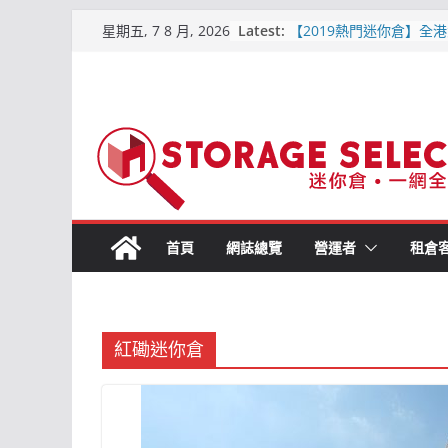
Skip
Latest:
【2019熱門迷你倉】全港
星期五, 7 8 月, 2026
to
區位置比較
【屯門迷你倉．點揀好?】
content
平迷你倉
原儲存迷你倉 – 屯門合
倉
儲存易迷你倉 – 詳細介紹
交通, 價格資訊)2019-6
城市迷你倉 – 詳細介紹(附
通, 價格資訊) 2019-6月
首頁
網誌總覽
營運者
租倉
紅磡迷你倉