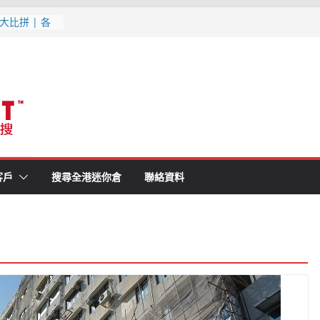
大比拼 | 各
1分鐘就知最
消防條例既迷你
(附最新優惠,
月更新
最新優惠, 交
更新
客戶
搜尋全港迷你倉
聯絡資料