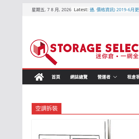
城市迷你倉 – 詳細介紹(附
Skip
Latest:
星期五, 7 8 月, 2026
通, 價格資訊) 2019-6月
to
【2019熱門迷你倉】全港
content
區位置比較
【屯門迷你倉．點揀好?】
平迷你倉
原儲存迷你倉 – 屯門合
倉
儲存易迷你倉 – 詳細介紹
交通, 價格資訊)2019-6
首頁
網誌總覽
營運者
租倉
空調拆裝