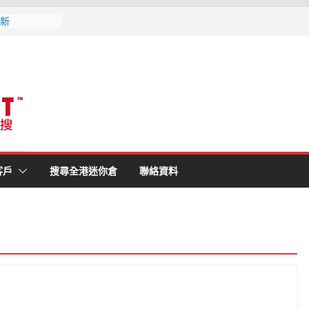
最新優惠, 交
更新
大比拼 | 各
1分鐘就知最
消防條例既迷你
(附最新優惠,
月更新
客戶
搜尋全港迷你倉
聯絡資料