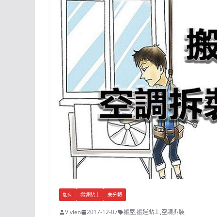
如何
搬運貼士
未分類
Vivien
2017-12-07
搬屋
,
搬運貼士
,
空調拆裝