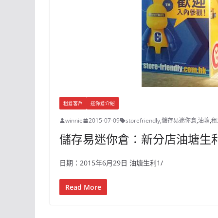
租倉客戶
迷你倉介紹
winnie
2015-07-09
storefriendly
,
儲存易迷你倉
,
油塘
,
租
儲存易迷你倉：新分店油塘生利
日期：2015年6月29日 油塘生利1/
Read More