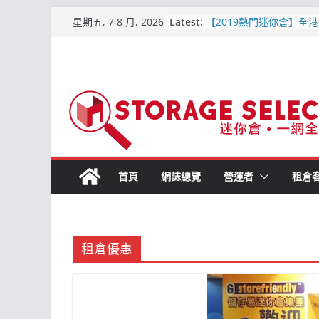
Skip
Latest:
【2019熱門迷你倉】全港
星期五, 7 8 月, 2026
to
區位置比較
【屯門迷你倉．點揀好?】
content
平迷你倉
原儲存迷你倉 – 屯門合
倉
儲存易迷你倉 – 詳細介紹
交通, 價格資訊)2019-6
城市迷你倉 – 詳細介紹(附
通, 價格資訊) 2019-6月
首頁
網誌總覽
營運者
租倉
租倉優惠