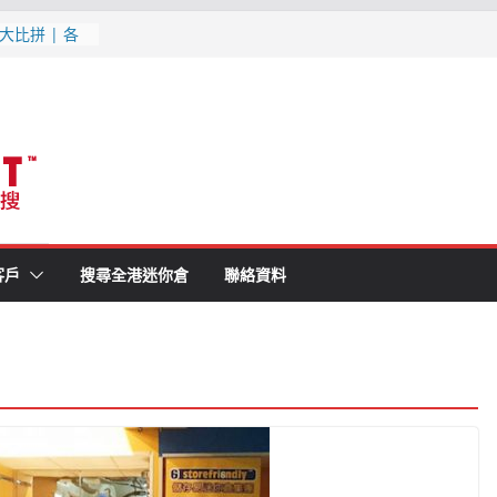
大比拼 | 各
1分鐘就知最
消防條例既迷你
(附最新優惠,
月更新
最新優惠, 交
更新
客戶
搜尋全港迷你倉
聯絡資料