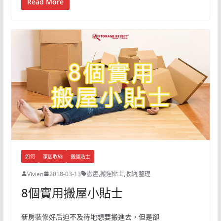
Read More
如何
家居收納
搬運貼士
Vivien
2018-03-13
搬屋
,
搬運貼士
,
收納
,
整理
8個實用搬屋小貼士
新房裝修好后迫不及待地想要搬進去，但是卻