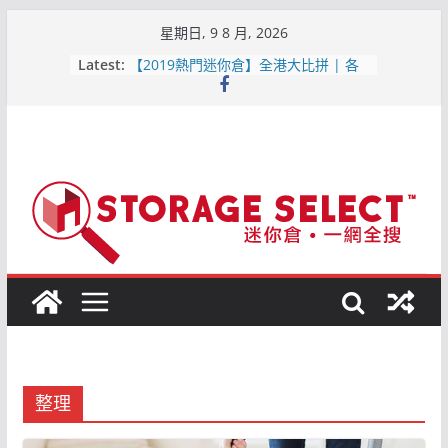
Skip
星期日, 9 8 月, 2026
to
Latest:
【2019熱門迷你倉】全港大比拼 | 各
content
區位置比較
【屯門迷你倉．點揀好?】1分鐘就知最
平迷你倉
原儲存迷你倉 – 屯門合消防條例既迷你
倉
儲存易迷你倉 – 詳細介紹(附最新優惠,
交通, 價格資訊)2019-6月更新
城市迷你倉 – 詳細介紹(附最新優惠, 交
通, 價格資訊) 2019-6月更新
整理