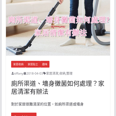
家居收納
家居貼士
趣味
tiffany
2018-04-03
家居清潔
,
收納
,
整理
廁所渠道、墻身黴菌如何處理？家
居清潔有辦法
對於家居很難清潔的位置，如廁所渠道或墻身