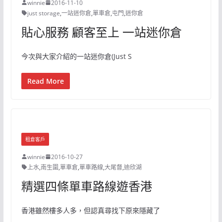
winnie
2016-11-10
just storage
,
一站迷你倉
,
單車倉
,
屯門
,
迷你倉
貼心服務 顧客至上 一站迷你倉
今次與大家介紹的一站迷你倉(Just S
Read More
租倉客戶
winnie
2016-10-27
上水
,
南生圍
,
單車倉
,
單車路線
,
大尾督
,
迪欣湖
精選四條單車路線遊香港
香港雖然樓多人多，但認真尋找下原來隱藏了