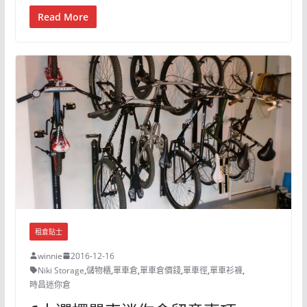
Read More
租倉貼士
winnie
2016-12-16
Niki Storage
,
儲物櫃
,
單車倉
,
單車倉價錢
,
單車徑
,
單車衫褲
,
時昌迷你倉