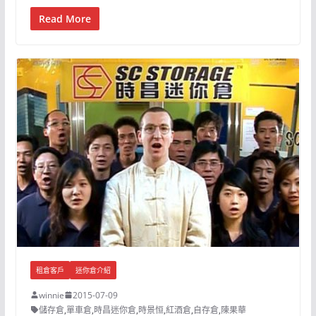
Read More
租倉客戶
迷你倉介紹
winnie
2015-07-09
儲存倉
,
單車倉
,
時昌迷你倉
,
時景恒
,
紅酒倉
,
自存倉
,
陳果華