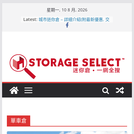
Skip
星期一, 10 8 月, 2026
to
Latest:
城市迷你倉 – 詳細介紹(附最新優惠, 交
content
通, 價格資訊) 2019-6月更新
【2019熱門迷你倉】全港大比拼 | 各
區位置比較
【屯門迷你倉．點揀好?】1分鐘就知最
平迷你倉
原儲存迷你倉 – 屯門合消防條例既迷你
倉
儲存易迷你倉 – 詳細介紹(附最新優惠,
交通, 價格資訊)2019-6月更新
單車倉