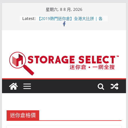
Skip
星期六, 8 8 月, 2026
to
Latest:
【2019熱門迷你倉】全港大比拼 | 各
content
區位置比較
【屯門迷你倉．點揀好?】1分鐘就知最
平迷你倉
原儲存迷你倉 – 屯門合消防條例既迷你
倉
儲存易迷你倉 – 詳細介紹(附最新優惠,
交通, 價格資訊)2019-6月更新
城市迷你倉 – 詳細介紹(附最新優惠, 交
通, 價格資訊) 2019-6月更新
迷你倉格價