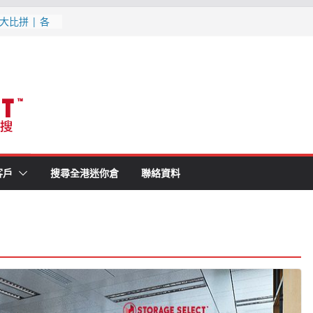
大比拼 | 各
1分鐘就知最
消防條例既迷你
(附最新優惠,
月更新
最新優惠, 交
更新
客戶
搜尋全港迷你倉
聯絡資料