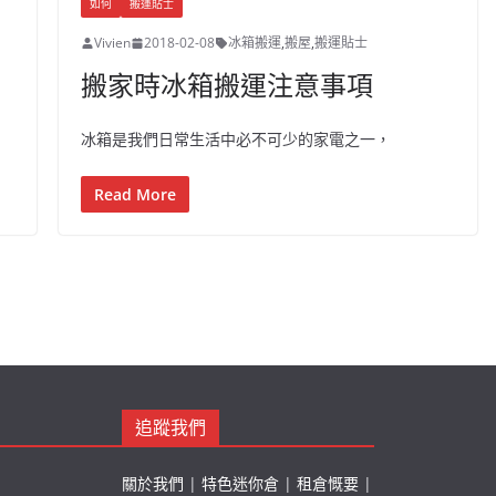
如何
搬運貼士
Vivien
2018-02-08
冰箱搬運
,
搬屋
,
搬運貼士
搬家時冰箱搬運注意事項
冰箱是我們日常生活中必不可少的家電之一，
Read More
追蹤我們
關於我們
|
特色迷你倉
|
租倉慨要
|