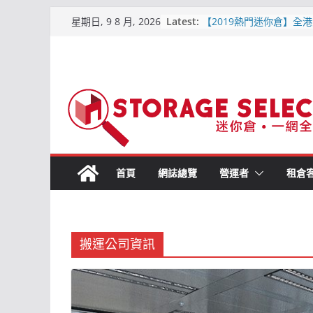
Skip
Latest:
【2019熱門迷你倉】全港
星期日, 9 8 月, 2026
to
區位置比較
【屯門迷你倉．點揀好?】
content
平迷你倉
原儲存迷你倉 – 屯門合
倉
儲存易迷你倉 – 詳細介紹
交通, 價格資訊)2019-6
城市迷你倉 – 詳細介紹(附
通, 價格資訊) 2019-6月
首頁
網誌總覽
營運者
租倉
搬運公司資訊