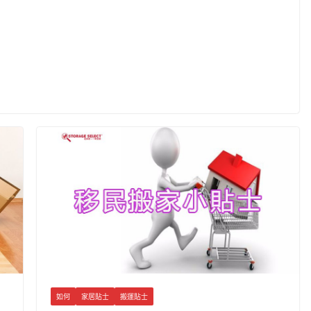
如何
家居貼士
搬運貼士