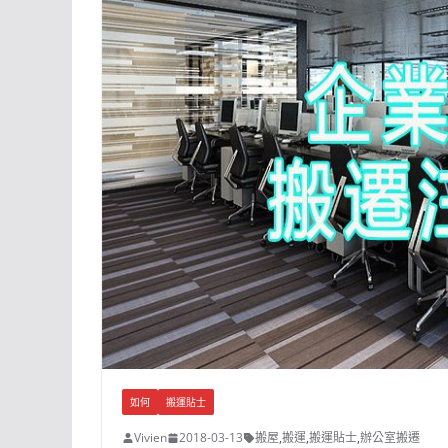
如何
搬運貼士
Vivien
2018-03-13
搬屋
,
搬運
,
搬運貼士
,
​辦公室搬遷