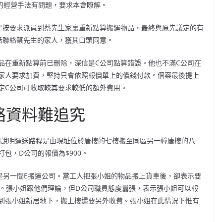
司的經營手法有問題，要求本會瞭解。
是按要求派員到蔡先生家裏重新點算搬運物品，最終與原先議定的有
話聯絡蔡先生的家人，獲其口頭同意。
品在重新點算前已刪除，深信是C公司點算錯誤。他也不滿C公司在
家人要求加費，堅持只會依照報價單上的價錢付款。個案最後提上
定C公司可收取較其要求較低的額外費用。
絡資料難追究
司說明運送路程是由現址位於唐樓的七樓搬至同區另一幢唐樓的八
包，D公司的報價為$900。
是另一間E搬運公司。當工人把張小姐的物品搬上貨車後，卻表示要
運費。張小姐跟他們理論，但D公司職員態度囂張，表示張小姐可以報
到張小姐新居地下，搬上樓還要另外收費。張小姐在此情況下惟有