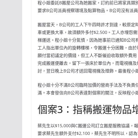
程小姐委託B搬屋公司為她搬家，訂約前已將家具類
要求B公司派員視察環境及點算物品。B公司沒有派員
搬屋當天，B公司的工人下午四時許才到達，較原定
車或更換大車，故須額外多付$2,500。工人亦埋
梯運送。程小姐十分氣憤，因為她事前已通知B公司
工人指出單位內的旋轉樓梯，令搬運十分困難，由於
願付當初議定的價錢，但工人不斷催迫收取額外費用，
完成搬運便離去，留下一張床於單位內，而電視機及
討，翌日晚上B公司才送回電視機及燈飾。最後程小
程小姐十分不滿B公司臨時加價的營商手法及不負責
滿。本會發信向B公司表達對個案的關注，反映程小
個案3：指稱搬運物品
蔡先生以$15,000與C搬運公司訂立搬屋服務協議
要求蔡先生額外支付$2,100，蔡先生不明所以，認為