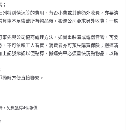
素；
上列特別情況等的費用、有否小費或其他額外收費，亦要清
當貨車不足盛載所有物品時，搬運公司要求另外收費；一般
可事先與公司協商處理方法，如貴重裝潢或電器音響，可要
身，不可依賴工人看管，消費者亦可預先購買保險；搬運清
加上記號辨認以便點算，搬運完畢必須盡快清點物品，以確
；
爭拗時方便直接聯繫。
簡單步驟，免費獲得4個報價
n