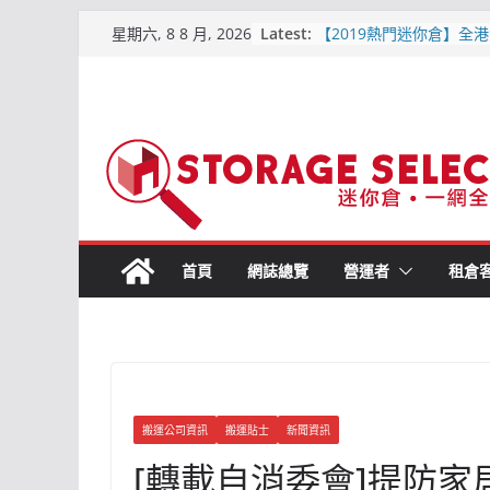
城市迷你倉 – 詳細介紹(附
Skip
Latest:
通, 價格資訊) 2019-6月
星期六, 8 8 月, 2026
to
【2019熱門迷你倉】全港
區位置比較
content
【屯門迷你倉．點揀好?】
平迷你倉
原儲存迷你倉 – 屯門合
倉
儲存易迷你倉 – 詳細介紹
交通, 價格資訊)2019-6
首頁
網誌總覽
營運者
租倉
搬運公司資訊
搬運貼士
新聞資訊
[轉載自消委會]提防