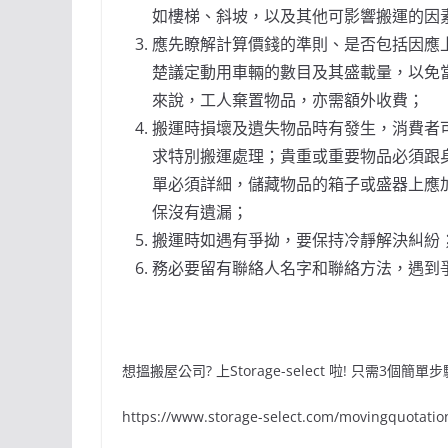
如樓梯、斜坡，以及其他可影響搬運的因
應先瞭解計算價錢的準則、是否包括因應
楚議定動用車輛的數目及其盛載量，以免
來說，工人棄置物品，亦需額外收費；
搬運時損壞及遺失物品時有發生，消費者
求特別搬運處理；貴重或重要物品必須跟
單必須詳細，儲藏物品的箱子或盛器上應
保沒有遺漏；
搬運時如遇有爭拗，要保持冷靜解決糾紛
務必要留有聯絡人名字和聯絡方法，遇到
想搵搬屋公司? 上Storage-select 啦! 只需3個
https://www.storage-select.com/movingquotatio