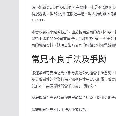
張小姐認為D公司及E公司互有關連，十分不滿兩間
情況說明，但E公司卻在搬運半途，客人騎虎難下時
$5,100。
本會收到張小姐的投訴，由於相關公司的資料不足，
過街上派發的D公司宣傳單張而認識該公司，但單張
司的聯絡資料。她明白沒有公司的聯絡資料如電話和
常見不良手法及爭拗
搬運業界有害群之馬。部分搬運公司經營手法惡劣，
及具威嚇性的營業行為，如搬運途中要求加價、威脅
漏」及「具威嚇性的營業行為」的條文。
家居搬運業界必須審視自己的營業行為，提供清晰全
綜觀部分常見不良手法及爭拗包括︰