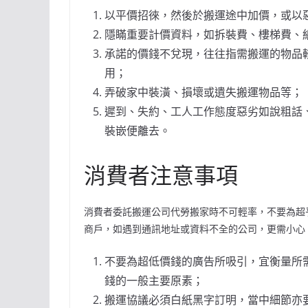
以平價招徠，然後於搬運途中加價，或以
隱瞞重要計價資料，如拆裝費、樓梯費、
承諾的價錢不兌現，往往指需搬運的物品
用；
弄破家中裝潢、損壞或遺失搬運物品等；
遲到、失約、工人工作態度惡劣如說粗話
裝嵌便離去。
消費者注意事項
消費者委託搬運公司代勞搬家時不可輕率，不要為超
商戶，如遇到通訊地址或資料不全的公司，更需小心
不要為超低價錢的廣告所吸引，宜衡量所
錢的一般主要原素；
搬運協議必須白紙黑字訂明，當中細節亦