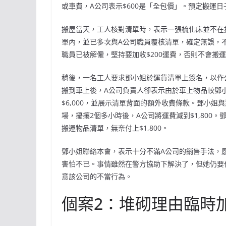
或車費，A公司表示$600是「全包價」。預定搬運
搬屋當天，工人核對清單時，表示一張梳化床並不在搬
單內，並已多次與A公司職員覆核清單，確定無誤，
職員已被解僱，堅持要加收$200運費，否則不會搬
稍後，一名工人要求鄧小姐於運貨清單上簽名，以作
搬到車上後，A公司負責人卻表示由於車上物品較鄧
$6,000，並展示清單背面的額外收費條款。鄧小姐
場，擾攘2個多小時後，A公司將運費減到$1,800
搬運物品清單，無奈付上$1,800。
鄧小姐聯絡本會，表示十分不滿A公司的銷售手法，
害怕不已。事情雖然在警方協助下解決了，但她仍要
意該公司的不當行為。
個案2：堆砌理由臨時