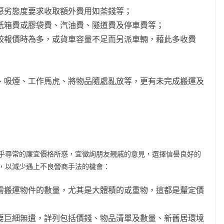
惡劣態度要求收取額外費用如茶錢等；
紙箱費或膠袋費、汽油費、隧道費及停車費等；
較報價時為多，或貨車容量不足而另派車輛，藉此多收費
、吸煙、工作馬虎、將物品隨處亂放等，更有未完成搬運及
乎尋常的廉宜價格所惑，宜徵詢朋友親戚的意見，選擇信譽良好的
，以減少遇上不良營商手法的機會：
需搬運物件的數量，尤其是大體積的或重物，這都是釐定價
要巨細無遺，詳列包括價錢、物品清單及數量、新舊居環境