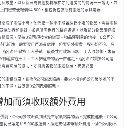
別及數量，以及新居需要經旋轉樓梯才到達房間的情況一一說明，並
上門檢查便報價$4,500，稱包拆包裝所有搬運的家具電器。
時間晚了兩個小時。他們指一輛車不能容納程小姐的物品，需要兩輛
怨需要協助拆卸電器、搬運所需步行的路途遙遠，以及部分物品須經樓
有關情況，堅持B公司須按合約辦事。物品運到目的地後，B公司的
時已近晚，需要翌日再派員處理，但要另外收費，程小姐不允，只
程小姐不欲與工人爭執，最後共付款$6,500。工人收款後，未有
燈飾還留在車上，工人把這些物品一併運走。程小姐致電B公司追
姐需要隣居的協助，才能將各物品搬進新居，安裝妥當。
任的服務態度，認為B公司違反協議，要求本會向B公司反映她的不
姐的不滿，並促請B公司改善服務。
增加而須收取額外費用
，報價前，C公司多次派員到蔡先生家裏點算物品。完成搬運後，C公司
當初已議定$15,000搬運費，拒絕支付該筆額外費用。但C公司仍不