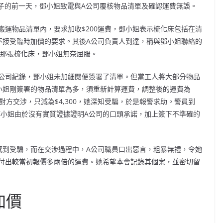
日子的前一天，鄧小姐致電與A公司覆核物品清單及確認運費無誤。
運物品清單內，要求加收$200運費，鄧小姐表示梳化床包括在清
不接受臨時加價的要求。其後A公司負責人到達，稱與鄧小姐聯絡的
運那張梳化床，鄧小姐無奈屈服。
公司紀錄，鄧小姐未加細閱便簽署了清單。但當工人將大部分物品
小姐剛簽署的物品清單為多，須重新計算運費，調整後的運費為
與對方交涉，只減為$4,300，她深知受騙，於是報警求助。警員到
。鄧小姐由於沒有實質證據證明A公司的口頭承諾，加上簽下不準確的
感到受騙，而在交涉過程中，A公司職員口出惡言，粗暴無禮，令她
付出較當初報價多兩倍的運費。她希望本會記錄其個案，並密切留
加價