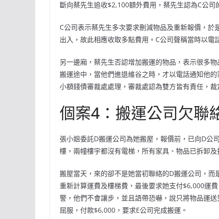
斷向蔡先生追收$2,100額外費用，蔡先生認為C公
C公司表示蔡先生多次要求刪減物品及重新報價，於
出入，故此相應收取多點費用。C公司聲稱當時以電
另一邊廂，蔡先生否認增加搬運的物品，表示很多物
搬運途中，當他們進退維谷之時，才以電話通知他的
小額錢債審裁處處理，審裁處認為雙方皆有責任，裁
個案4：搬運公司欠聯
張小姐委託D搬運公司為她搬屋，報價前，已向D公
樓，兩幢樓宇都沒有電梯，所有家具、物品已拆卸及打
搬屋當天，來的卻不是她當初聯絡的D搬運公司，而
重新計算運費及樓梯費，最後要求她支付$6,000
警，他們不會讓步，並且語帶恐嚇，說只將物品運送
屈服，付款$6,000，要求E公司完成搬運。