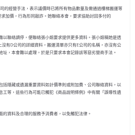
公司的經營手法，表示議價時已將所有物品數量及需通過樓梯搬運等
要求加價，行為形同敲詐。她聯絡本會，要求協助討回多付的
難以聯絡調停，便聯絡張小姐要求提供更多資料。張小姐稱她是透
上沒有D公司的詳細資料，搬運清單亦只有E公司的名稱，亦沒有公
地址，本會難以處理，於是只要求本會記錄該等惡劣營商手法。
包括隱藏或遺漏重要資料如計價準則或附加費、公司聯絡資料，以
怠工等，這些行為可能已觸犯《商品說明條例》中有關「誤導性遺
面的資料及合理的服務予消費者，以免觸犯法律。