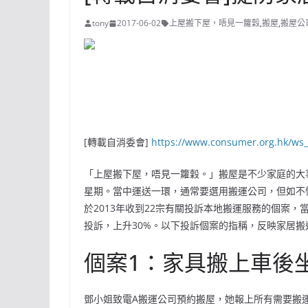
tony
2017-06-02
上屋搬下屋，唔見一籮穀
,
搬屋
,
搬屋公
[轉載自消委會]
https://www.consumer.org.hk/ws_
「上屋搬下屋，唔見一籮穀。」搬屋是不少家庭的大
星期。當中運送一環，通常要選用搬運公司，但如不
於2013年收到22宗有關投訴本地搬運服務的個案，當
投訴，上升30%。以下投訴個案的指稱，反映家居
個案1：家具搬上車後坐地
鄧小姐致電A搬運公司預約搬屋，她報上所有需要搬運