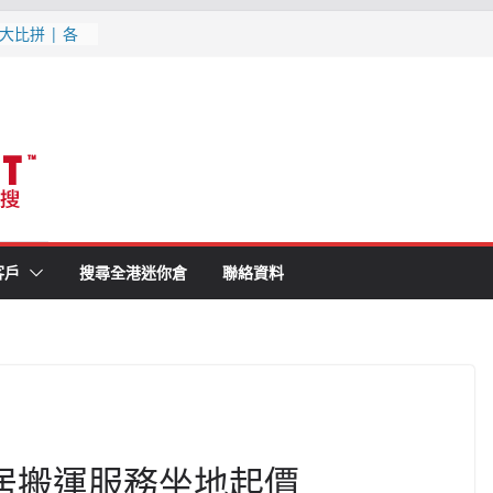
最新優惠, 交
更新
大比拼 | 各
1分鐘就知最
消防條例既迷你
(附最新優惠,
月更新
客戶
搜尋全港迷你倉
聯絡資料
家居搬運服務坐地起價