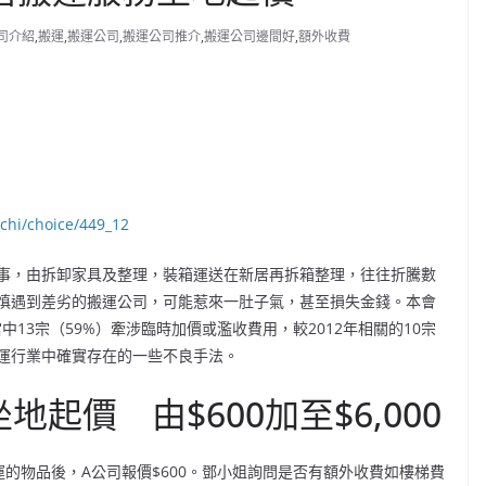
司介紹
,
搬運
,
搬運公司
,
搬運公司推介
,
搬運公司邊間好
,
額外收費
chi/choice/449_12
事，由拆卸家具及整理，裝箱運送在新居再拆箱整理，往往折騰數
慎遇到差劣的搬運公司，可能惹來一肚子氣，甚至損失金錢。本會
中13宗（59%）牽涉臨時加價或濫收費用，較2012年相關的10宗
搬運行業中確實存在的一些不良手法。
起價 由$600加至$6,000
的物品後，A公司報價$600。鄧小姐詢問是否有額外收費如樓梯費