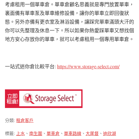
考慮租用一個單車倉。單車倉顧名思義就是專門放置單車，
裏面備有單車泵及單車維修設備，讓你的單車立即回復狀
態。另外亦備有更衣室及淋浴設備，讓踩完單車滿頭大汗的
你可以先整理及休息一下。所以如果你熱愛踩單車又想找個
地方安心存放你的單車，就可以考慮租用一個專用單車倉。
一站式迷你倉比較平台:
https://www.storage-select.com/
分類:
租倉客戶
標籤:
上水
、
南生圍
、
單車倉
、
單車路線
、
大尾督
、
迪欣湖