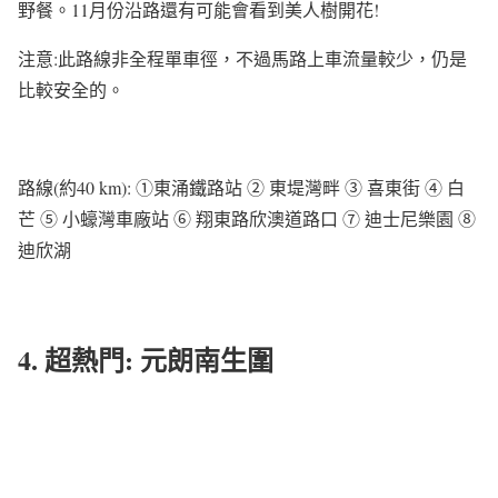
野餐。11月份沿路還有可能會看到美人樹開花!
注意:此路線非全程單車徑，不過馬路上車流量較少，仍是
比較安全的。
路線(約40 km): ①東涌鐵路站 ② 東堤灣畔 ③ 喜東街 ④ 白
芒 ⑤ 小蠔灣車廠站 ⑥ 翔東路欣澳道路口 ⑦ 迪士尼樂園 ⑧
迪欣湖
4. 超熱門: 元朗南生圍