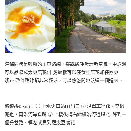
這條同樣是輕鬆的單車路線，邊踩邊呼吸清新空氣，中途還
可以品嚐羅太豆腐花(十幾蚊就可以任食豆腐花加任飲豆
漿)。整條路線都非常輕鬆，可以悠悠閒地渡過一個週末。
路線(約5km)： ① 上水火車站B1出口 ② 沿單車徑踩，穿過
隧道，再沿河岸直踩 ③ 上橋後轉右繼續沿河道踩 ④ 踩到一
個分岔路，轉左就見到羅太豆腐花