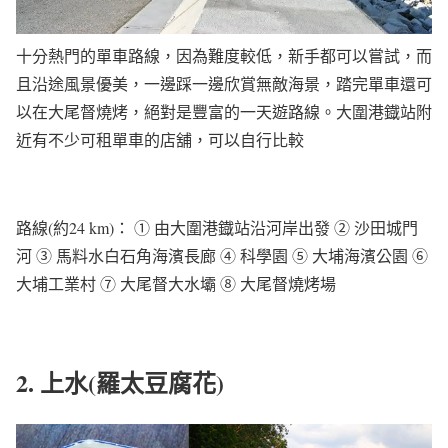
十分熱門的單車路線，因為難度較低，新手都可以嘗試，而
且沿途風景優美，一邊踩一邊欣賞無敵海景，踏完單車還可
以在大尾督燒烤，絕對是豐富的一天遊路線。大圍港鐡站附
近有不少可租單車的店舖，可以自行比較
路線(約24 km)： ① 由大圍港鐡站沿河岸出發 ② 沙田城門
河 ③ 馬料水白石角海濱長廊 ④ 科學園 ⑤ 大埔海濱公園 ⑥
大埔工業村 ⑦ 大尾督大水壩 ⑧ 大尾督燒烤場
2. 上水(羅太豆腐花)