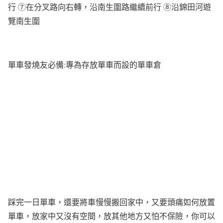
行 ⑦在分叉路向右轉，沿南生圍路繼續前行 ⑧沿錦田河遊
覽南生圍
單車發燒友必備:專為存放單車而設的單車倉
踩完一日單車，還要將車慢慢搬回家中，又要頭痛如何放置
單車，放家中又沒有空間，放其他地方又怕不保險，你可以