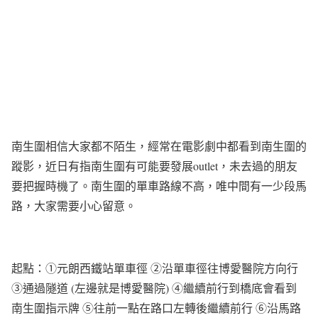
南生圍相信大家都不陌生，經常在電影劇中都看到南生圍的
蹤影，近日有指南生圍有可能要發展outlet，未去過的朋友
要把握時機了。南生圍的單車路線不高，唯中間有一少段馬
路，大家需要小心留意。
起點：①元朗西鐵站單車徑 ②沿單車徑往博愛醫院方向行
③通過隧道 (左邊就是博愛醫院) ④繼續前行到橋底會看到
南生圍指示牌 ⑤往前一點在路口左轉後繼續前行 ⑥沿馬路