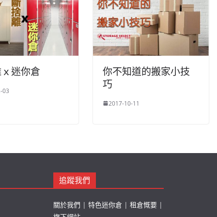
離ｘ迷你倉
你不知道的搬家小技
巧
-03
2017-10-11
追蹤我們
關於我們
|
特色迷你倉
|
租倉慨要
|
旗下網站