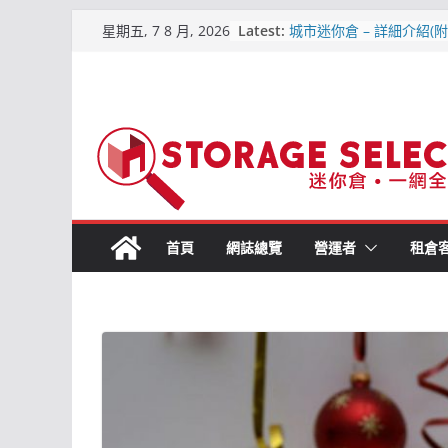
Skip
儲存易迷你倉 – 詳細介紹
Latest:
星期五, 7 8 月, 2026
交通, 價格資訊)2019-6
to
城市迷你倉 – 詳細介紹(附
content
通, 價格資訊) 2019-6月
【2019熱門迷你倉】全港
區位置比較
【屯門迷你倉．點揀好?】
平迷你倉
原儲存迷你倉 – 屯門合
倉
首頁
網誌總覽
營運者
租倉