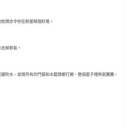
的枕頭亦令你在新屋睡個好覺。
以去掉邪氣。
搖擺吹水，並將所有的門窗和水龍頭都打開，整個屋子裡熱氣騰騰，