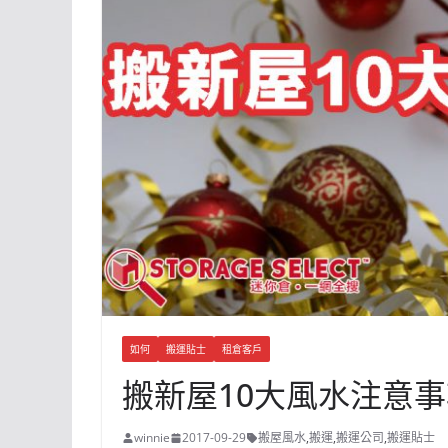
如何
搬運貼士
租倉客戶
搬新屋10大風水注意
winnie
2017-09-29
搬屋風水
,
搬運
,
搬運公司
,
搬運貼士