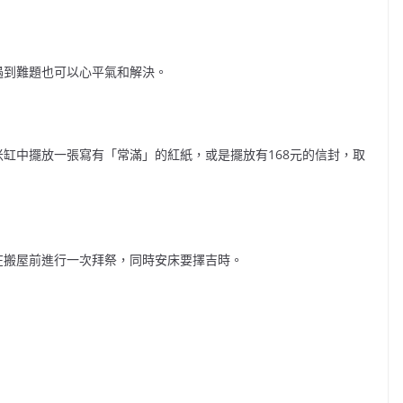
遇到難題也可以心平氣和解決。
缸中擺放一張寫有「常滿」的紅紙，或是擺放有168元的信封，取
在搬屋前進行一次拜祭，同時安床要擇吉時。