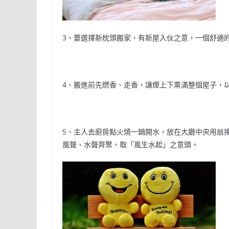
3、要選擇新枕頭搬家，有新屋入伙之意，一個舒適
4、搬進前先燃香、走香，讓煙上下熏滿整個屋子，
5、主人去廚房點火燒一鍋開水，放在大廳中央用扇
風聲、水聲齊聚，取「風生水起」之意頭。