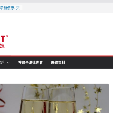
(附最新優惠,
月更新
最新優惠, 交
更新
大比拼 | 各
1分鐘就知最
消防條例既迷你
客戶
搜尋全港迷你倉
聯絡資料