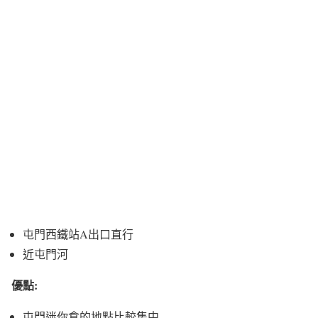
屯門西鐵站A出口直行
近屯門河
優點:
屯門迷你倉的地點比較集中