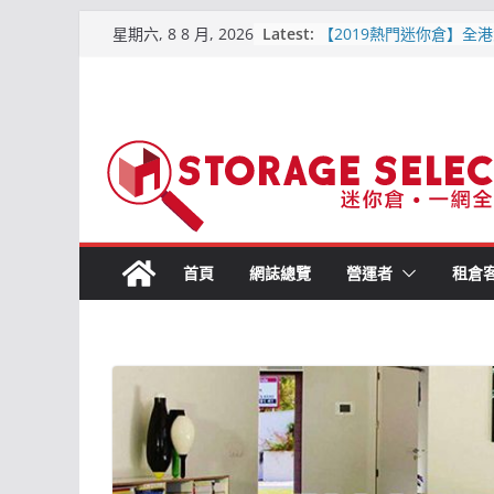
城市迷你倉 – 詳細介紹(附
Skip
Latest:
星期六, 8 8 月, 2026
通, 價格資訊) 2019-6月
to
【2019熱門迷你倉】全港
區位置比較
content
【屯門迷你倉．點揀好?】
平迷你倉
原儲存迷你倉 – 屯門合
倉
儲存易迷你倉 – 詳細介紹
交通, 價格資訊)2019-6
首頁
網誌總覽
營運者
租倉