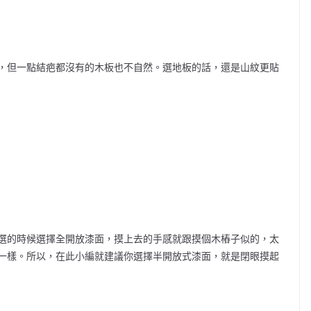
，但一點結疤都沒有的木板也不自然。選地板的話，還是山紋更貼
選的時候選擇全開放漆面，摸上去的手感就跟摸個木樁子似的，太
一樣。所以，在此小編就建議你選擇半開放式漆面，就是閉眼摸起