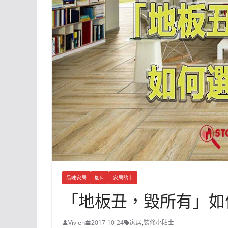
品味家居
如何
家居貼士
「地板丑，毀所有」如
Vivien
2017-10-24
家居
,
裝修小貼士