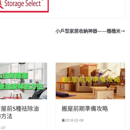
）
小戶型家居收納神器——榻榻米
新屋前5種祛除油
搬屋前期準備攻略
的方法
2018-02-08
-07