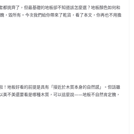
套都挑齊了，但最基礎的地板卻不知道該怎麼選？地板顏色如何和
板醜，毀所有。今次我們給你帶來了乾貨，看了本文，你再也不用擔
啦！地板好看的前提是具有「接近於木質本身的自然感」。但話雖
以美不美還要看是哪種木質，可以這麼說——地板不自然肯定醜，