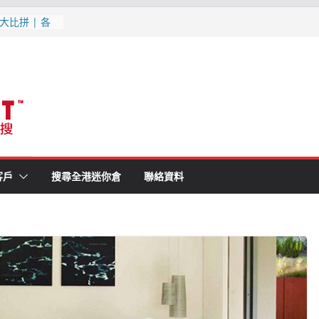
最新優惠, 交
更新
大比拼 | 各
1分鐘就知最
消防條例既迷你
(附最新優惠,
月更新
客戶
搜尋全港迷你倉
聯絡資料